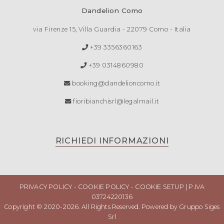
Dandelion Como
via Firenze 15, Villa Guardia - 22079 Como - Italia
+39 3356360163
+39 0314860980
booking@dandelioncomo.it
fioribianchisrl@legalmail.it
RICHIEDI INFORMAZIONI
PRIVACY POLICY
-
COOKIE POLICY
-
COOKIE SETUP
| P.IVA
03724220136
Copyright © 2020-2026. All Rights Reserved. Powered by
Gruppo Siges
Srl