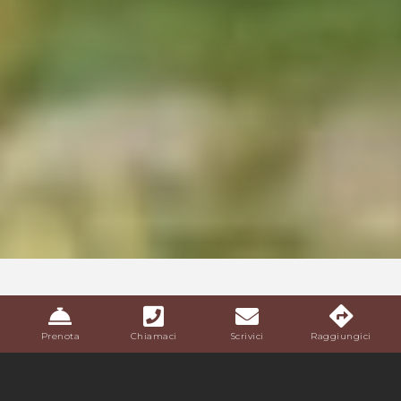
Prenota
Chiamaci
Scrivici
Raggiungici